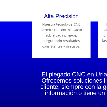
Alta Precisión
Nuestra tecnología CNC
permite un control exacto
a
sobre cada pliegue,
di
asegurando resultados
las
consistentes y precisos.
El plegado CNC en Urlas
Ofrecemos soluciones in
cliente, siempre con la 
información o tiene un