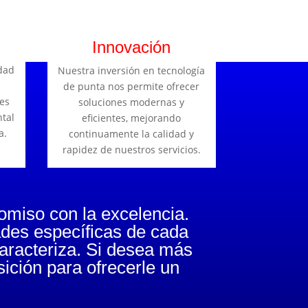
Innovación
dad
Nuestra inversión en tecnología
de punta nos permite ofrecer
es
soluciones modernas y
ntal
eficientes, mejorando
a.
continuamente la calidad y
rapidez de nuestros servicios.
omiso con la excelencia.
ades específicas de cada
caracteriza. Si desea más
ición para ofrecerle un