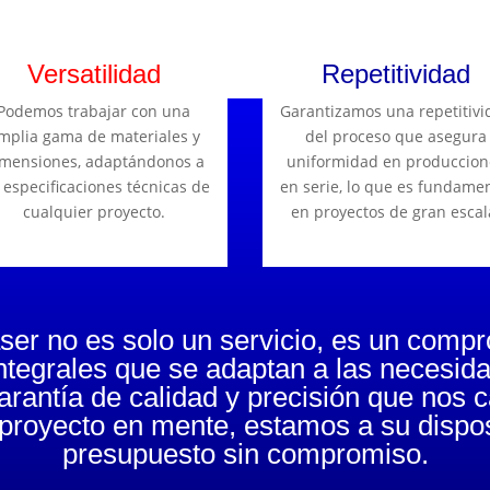
Versatilidad
Repetitividad
Podemos trabajar con una
Garantizamos una repetitivi
mplia gama de materiales y
del proceso que asegura
mensiones, adaptándonos a
uniformidad en produccion
 especificaciones técnicas de
en serie, lo que es fundame
cualquier proyecto.
en proyectos de gran escal
er no es solo un servicio, es un compr
tegrales que se adaptan a las necesid
garantía de calidad y precisión que nos 
 proyecto en mente, estamos a su dispos
presupuesto sin compromiso.