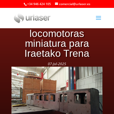
+34 946 424 105
comercial@urlaser.es
Urlaser colabora en
la fabricación de
locomotoras
miniatura para
Iraetako Trena
07-Jul-2025