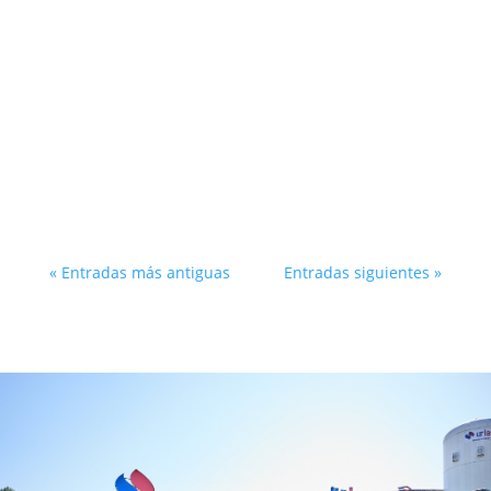
En junio, Iraetako Trena celebró su evento
de locomotoras miniatura, un encuentro
destacado en Gipuzkoa que reunió una
colección de piezas y trenes construidos a
escala profesional. Para esta ocasión,
Urlaser colaboró activamente en el
diseño y fabricación de algunas...
« Entradas más antiguas
Entradas siguientes »