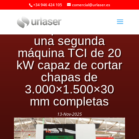
+34 946 424 105
comercial@urlaser.es
URLASER amplía
su capacidad con
una segunda
máquina TCI de 20
kW capaz de cortar
chapas de
3.000×1.500×30
mm completas
13-Nov-2025